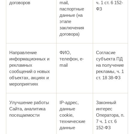
договоров
mail,
ч. 1 ст. 6 152-
паспортные
ФЗ
данные (на
этапе
заключения
договора)
Направление
ФИО,
Согласие
информационных и
телефон, e-
субъекта ПД
рекламных
mail
на получение
сообщений о новых
рекламы, ч. 1
объектах, акциях и
ст. 18 38-ФЗ
мероприятиях
Улучшение работы
IP-адрес,
Законный
Сайта, аналитика
данные
интерес
посещаемости
cookie,
Оператора, п.
технические
7 ч. 1 ст. 6
данные
152-ФЗ