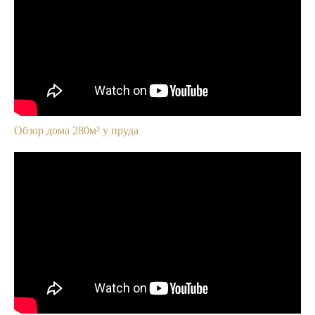
Обзор дома 280м² у пруда