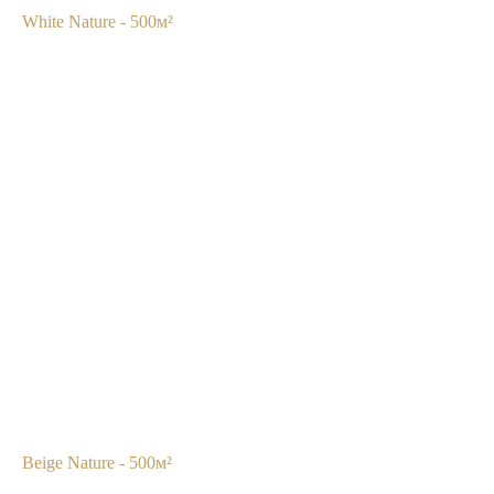
White Nature - 500м²
Минимальная стоимость дизайн-проекта или
услуг по комплектации — 100 000 рублей
Записаться на встречу
Beige Nature - 500м²