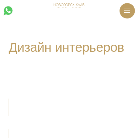
+7 495 799 09 45
Дизайн интерьеров
для коттеджа 280м²
более 15 вариантов планировочных
решений на выбор
комплексное сопровождение
от проекта до реализации
продумали более 8 вариантов
дизайна интерьера на выбор